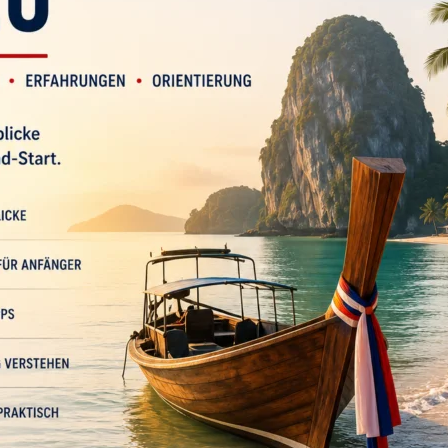
Title
*
Your review
Submit Review
Thanks for your review!
We are processing it and it will appear on the store
soon.