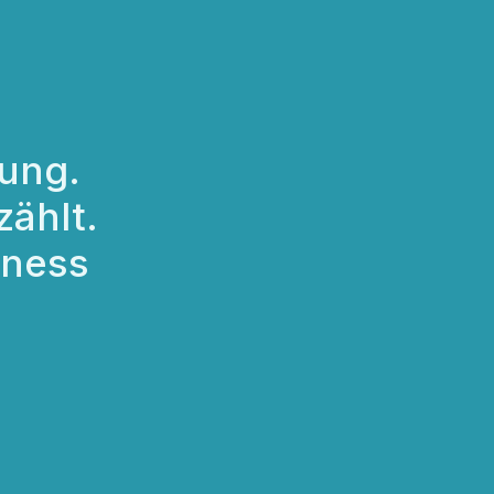
ung.
zählt.
iness