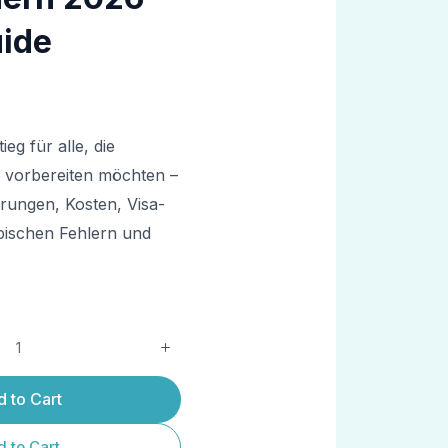
uide
eg für alle, die
ch vorbereiten möchten –
hrungen, Kosten, Visa-
pischen Fehlern und
 to Cart
 to Cart