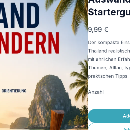
Starterg
N
9,99 €
o
Der kompakte Einsti
w
Thailand realistis
mit ehrlichen Erfa
Themen, Alltag, ty
praktischen Tipps.
Anzahl
Add
Add