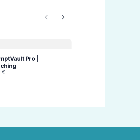
Previous
Next
mptVault Pro |
ching
0 €