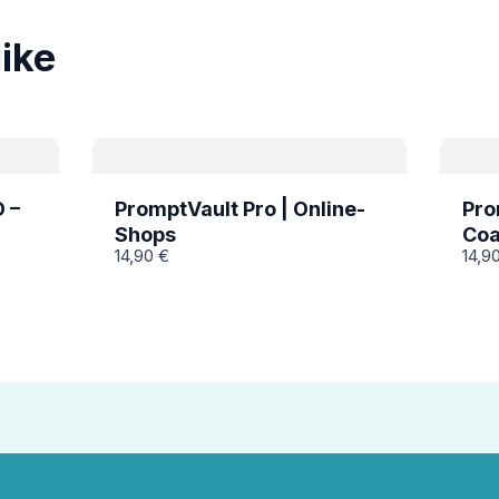
like
 –
PromptVault Pro | Online-
Pro
Shops
Coa
14,90 €
14,9